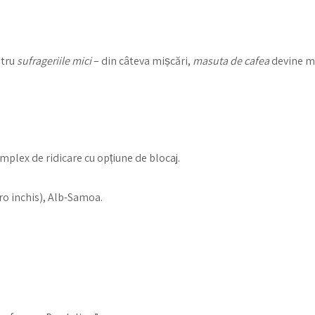
ntru
sufrageriile mici
– din câteva mișcări,
masuta de cafea
devine ma
lex de ridicare cu opțiune de blocaj.
ro inchis), Alb-Samoa.