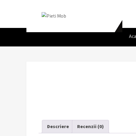
Skip
to
content
Pieti Mob
Aca
Descriere
Recenzii (0)