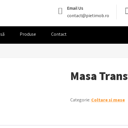
Email Us
contact@pietimob.ro
să
Produse
Contact
Masa Trans
Categorie:
Coltare si mese