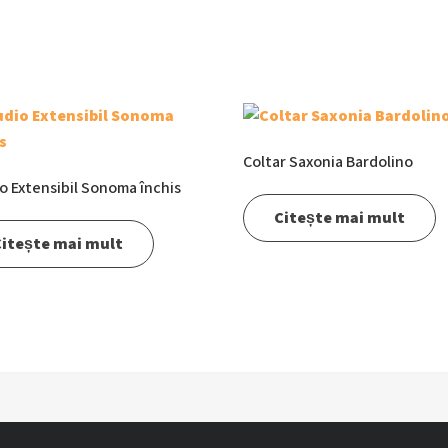
Coltar Saxonia Bardolino
o Extensibil Sonoma închis
Citește mai mult
itește mai mult