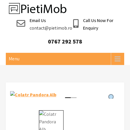
Skip
to
Pieti Mob
content
Email Us
Call Us Now For
contact@pietimob.ro
Enquiry
0767 292 578
Menu