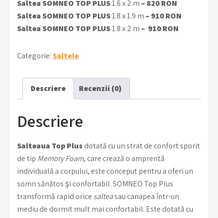
Saltea SOMNEO TOP PLUS
1.6 x 2 m
– 820 RON
Saltea SOMNEO TOP PLUS
1.8 x 1.9 m
– 910 RON
Saltea SOMNEO TOP PLUS
1.8 x 2 m
– 910 RON
Categorie:
Saltele
Descriere
Recenzii (0)
Descriere
Salteaua Top Plus
dotată cu un strat de confort sporit
de tip
Memory Foam
, care crează o amprentă
individuală a corpului, este conceput pentru a oferi un
somn sănătos şi confortabil. SOMNEO Top Plus
transformă rapid orice
saltea
sau canapea într-un
mediu de dormit mult mai confortabil. Este dotată cu