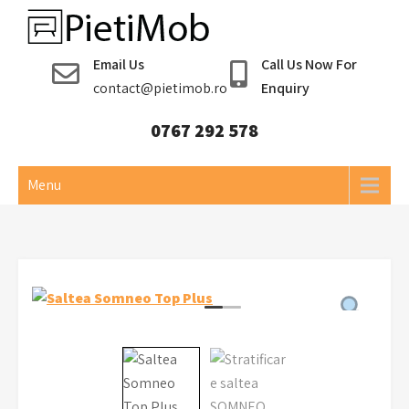
Skip
to
Pieti Mob
content
Email Us
Call Us Now For
contact@pietimob.ro
Enquiry
0767 292 578
Menu