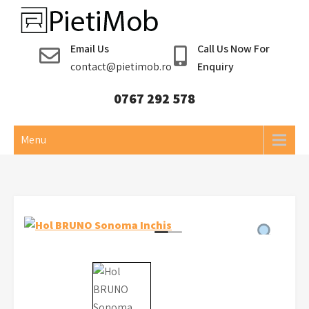
Skip
to
Pieti Mob
content
Email Us
Call Us Now For
contact@pietimob.ro
Enquiry
0767 292 578
Menu