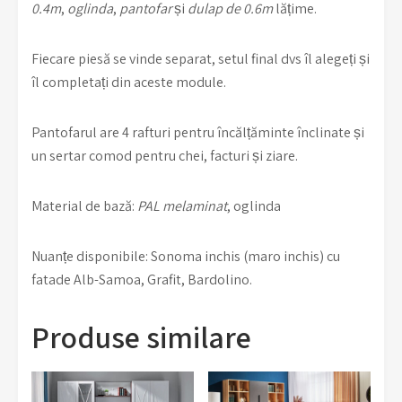
0.4m
,
oglinda
,
pantofar
și
dulap de 0.6m
lățime.
Fiecare piesă se vinde separat, setul final dvs îl alegeți și
îl completați din aceste module.
Pantofarul are 4 rafturi pentru încălțăminte înclinate și
un sertar comod pentru chei, facturi și ziare.
Material de bază:
PAL melaminat
, oglinda
Nuanțe disponibile: Sonoma inchis (maro inchis) cu
fatade Alb-Samoa, Grafit, Bardolino.
Produse similare