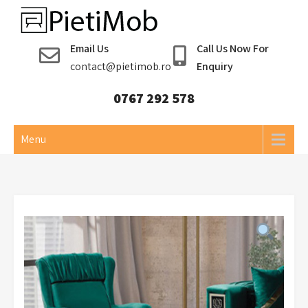
Skip
to
Pieti Mob
content
Email Us
Call Us Now For
contact@pietimob.ro
Enquiry
0767 292 578
Menu