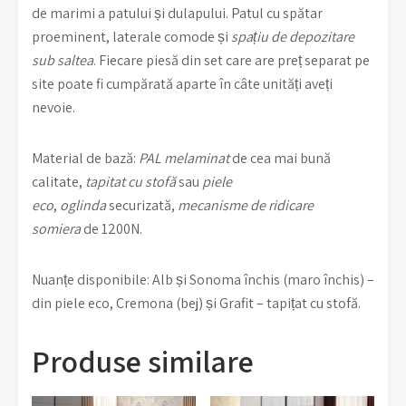
de marimi a patului și dulapului. Patul cu spătar
proeminent, laterale comode și
spațiu de depozitare
sub saltea
. Fiecare piesă din set care are preț separat pe
site poate fi cumpărată aparte în câte unități aveți
nevoie.
Material de bază:
PAL melaminat
de cea mai bună
calitate,
tapitat cu stofă
sau
piele
eco
,
oglinda
securizată,
mecanisme de ridicare
somiera
de 1200N.
Nuanțe disponibile: Alb și Sonoma închis (maro închis) –
din piele eco, Cremona (bej) și Grafit – tapițat cu stofă.
Produse similare