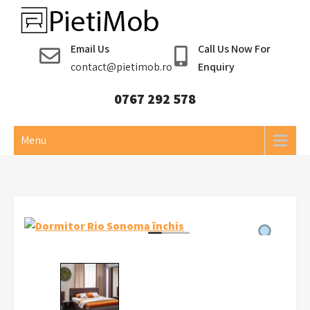
Skip
to
Pieti Mob
content
Email Us
Call Us Now For
contact@pietimob.ro
Enquiry
0767 292 578
Menu