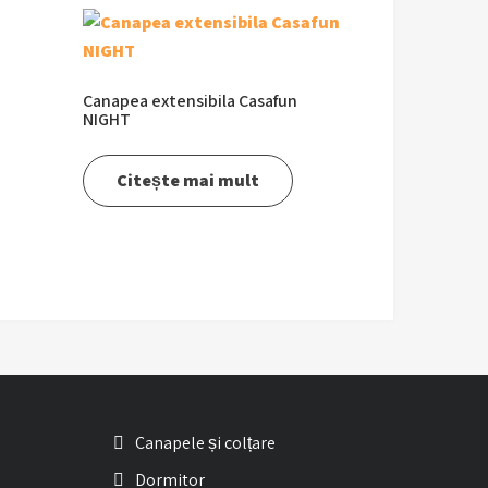
Canapea extensibila Casafun
NIGHT
Citește mai mult
Canapele și colțare
Dormitor