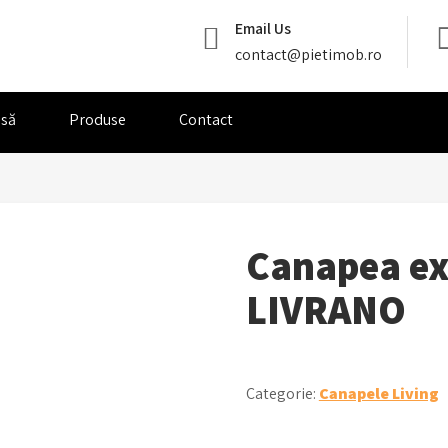
Email Us
contact@pietimob.ro
să
Produse
Contact
Canapea ex
LIVRANO
Categorie:
Canapele Living