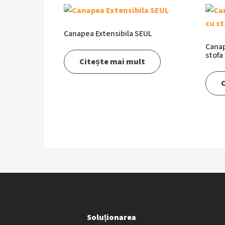
Canapea Extensibila SEUL
Canap
stofa
Citește mai mult
C
Soluționarea