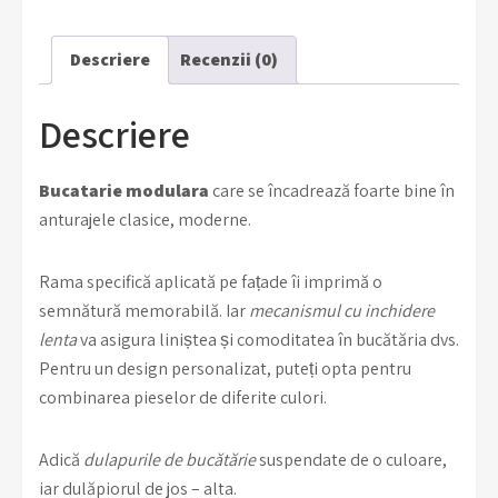
Descriere
Recenzii (0)
Descriere
Bucatarie modulara
care se încadrează foarte bine în
anturajele clasice, moderne.
Rama specifică aplicată pe fațade îi imprimă o
semnătură memorabilă. Iar
mecanismul cu inchidere
lenta
va asigura liniștea și comoditatea în bucătăria dvs.
Pentru un design personalizat, puteți opta pentru
combinarea pieselor de diferite culori.
Adică
dulapurile de bucătărie
suspendate de o culoare,
iar dulăpiorul de jos – alta.