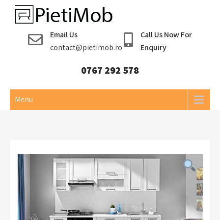
Skip
to
Pieti Mob
content
Email Us
Call Us Now For
contact@pietimob.ro
Enquiry
0767 292 578
Menu