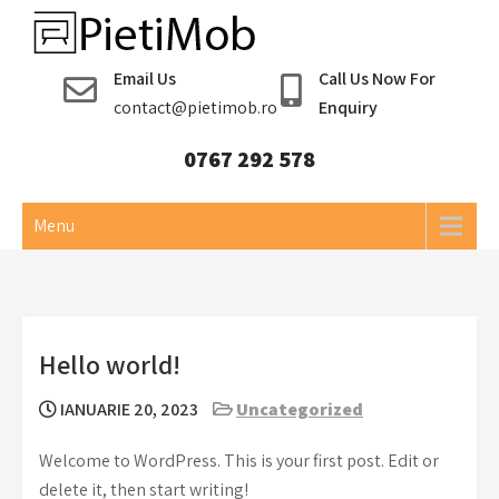
Skip
to
Pieti Mob
content
Email Us
Call Us Now For
contact@pietimob.ro
Enquiry
0767 292 578
Menu
Hello world!
IANUARIE 20, 2023
Uncategorized
Welcome to WordPress. This is your first post. Edit or
delete it, then start writing!