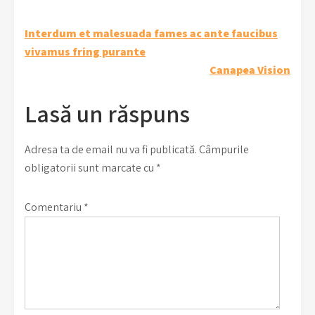
Navigare
Interdum et malesuada fames ac ante faucibus
vivamus fring purante
în
Canapea Vision
articole
Lasă un răspuns
Adresa ta de email nu va fi publicată.
Câmpurile
obligatorii sunt marcate cu
*
Comentariu
*