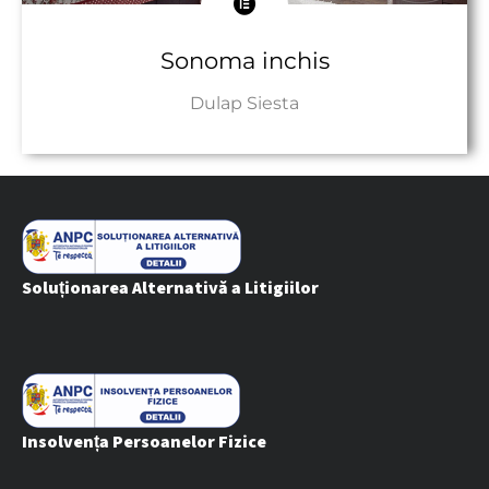
Sonoma inchis
Dulap Siesta
Către Produs
Soluționarea Alternativă a Litigiilor
Insolvența Persoanelor Fizice