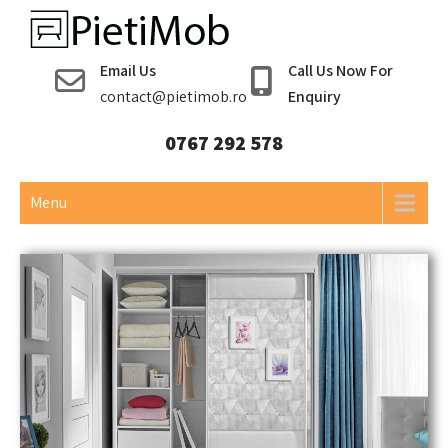
Pieti Mob
Email Us
Call Us Now For
contact@pietimob.ro
Enquiry
0767 292 578
Menu