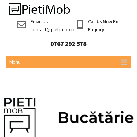
Pieti Mob
Email Us
Call Us Now For
contact@pietimob.ro
Enquiry
0767 292 578
Menu